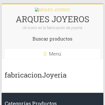
Saltar
al
contenido
ARQUES JOYEROS
Un icono en la fabricación de joyería
Buscar productos
Menú
fabricacionJoyeria
Categorías Productos