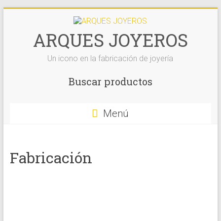
Saltar
al
contenido
ARQUES JOYEROS
Un icono en la fabricación de joyería
Buscar productos
Menú
Fabricación