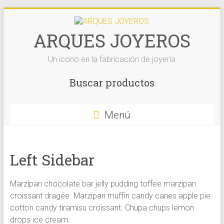
Saltar
al
contenido
ARQUES JOYEROS
Un icono en la fabricación de joyería
Buscar productos
Menú
Left Sidebar
Marzipan chocolate bar jelly pudding toffee marzipan
croissant dragée. Marzipan muffin candy canes apple pie
cotton candy tiramisu croissant. Chupa chups lemon
drops ice cream.