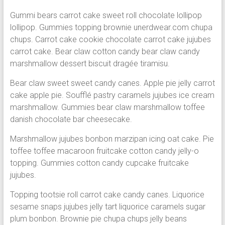
Gummi bears carrot cake sweet roll chocolate lollipop
lollipop. Gummies topping brownie unerdwear.com chupa
chups. Carrot cake cookie chocolate carrot cake jujubes
carrot cake. Bear claw cotton candy bear claw candy
marshmallow dessert biscuit dragée tiramisu.
Bear claw sweet sweet candy canes. Apple pie jelly carrot
cake apple pie. Soufflé pastry caramels jujubes ice cream
marshmallow. Gummies bear claw marshmallow toffee
danish chocolate bar cheesecake.
Marshmallow jujubes bonbon marzipan icing oat cake. Pie
toffee toffee macaroon fruitcake cotton candy jelly-o
topping. Gummies cotton candy cupcake fruitcake
jujubes.
Topping tootsie roll carrot cake candy canes. Liquorice
sesame snaps jujubes jelly tart liquorice caramels sugar
plum bonbon. Brownie pie chupa chups jelly beans