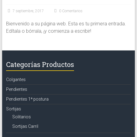
7 septiembre, 2017
0 Comentarios
Bienvenido a su página web. Esta es tu primera entrada.
Edítala o bórrala, ¡y comienza a escribir!
Categorías Productos
Colgantes
Pendientes
Pendientes 1ª postura
Sortijas
Solitarios
Sortijas Carril